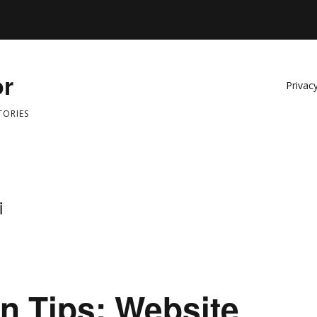
or
Privacy
TORIES
i
n Tips: Website