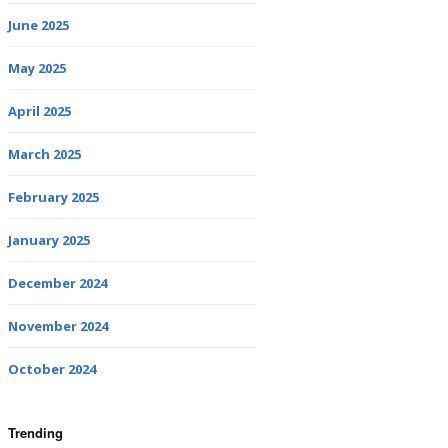
June 2025
May 2025
April 2025
March 2025
February 2025
January 2025
December 2024
November 2024
October 2024
Trending