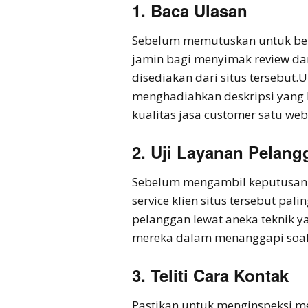
1. Baca Ulasan
Sebelum memutuskan untuk ber
jamin bagi menyimak review dari
disediakan dari situs tersebut.
menghadiahkan deskripsi yang 
kualitas jasa customer satu webs
2. Uji Layanan Pelang
Sebelum mengambil keputusan b
service klien situs tersebut pa
pelanggan lewat aneka teknik ya
mereka dalam menanggapi soal
3. Teliti Cara Kontak
Pastikan untuk menginspeksi met