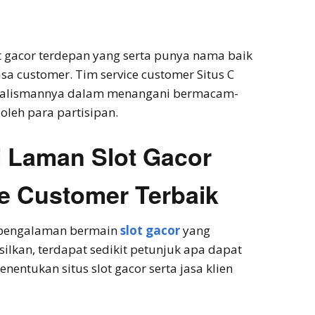
lot gacor terdepan yang serta punya nama baik
sa customer. Tim service customer Situs C
onalismannya dalam menangani bermacam-
leh para partisipan.
i Laman Slot Gacor
e Customer Terbaik
 pengalaman bermain
slot gacor
yang
lkan, terdapat sedikit petunjuk apa dapat
entukan situs slot gacor serta jasa klien