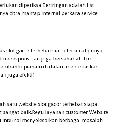
rlukan diperiksa.Beriringan adalah list
nya citra mantap internal perkara service
itus slot gacor terhebat siapa terkenal punya
at merespons dan juga bersahabat. Tim
a membantu pemain di dalam menuntaskan
n juga efektif.
ah satu website slot gacor terhebat siapa
g sangat baik.Regu layanan customer Website
internal menyelesaikan berbagai masalah