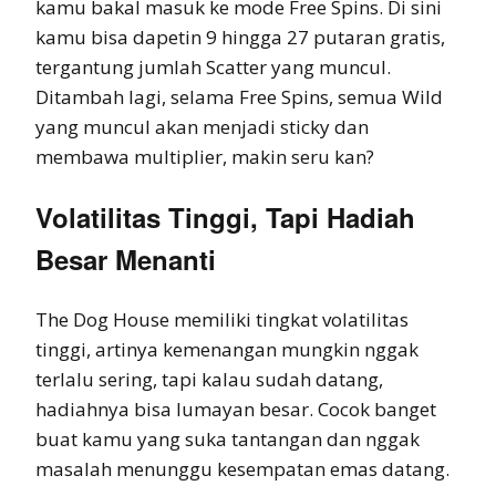
kamu bakal masuk ke mode Free Spins. Di sini
kamu bisa dapetin 9 hingga 27 putaran gratis,
tergantung jumlah Scatter yang muncul.
Ditambah lagi, selama Free Spins, semua Wild
yang muncul akan menjadi sticky dan
membawa multiplier, makin seru kan?
Volatilitas Tinggi, Tapi Hadiah
Besar Menanti
The Dog House memiliki tingkat volatilitas
tinggi, artinya kemenangan mungkin nggak
terlalu sering, tapi kalau sudah datang,
hadiahnya bisa lumayan besar. Cocok banget
buat kamu yang suka tantangan dan nggak
masalah menunggu kesempatan emas datang.