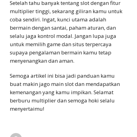
Setelah tahu banyak tentang slot dengan fitur
multiplier tinggi, sekarang giliran kamu untuk
coba sendiri. Ingat, kunci utama adalah
bermain dengan santai, paham aturan, dan
selalu jaga kontrol modal. Jangan lupa juga
untuk memilih game dan situs terpercaya
supaya pengalaman bermain kamu tetap
menyenangkan dan aman.
Semoga artikel ini bisa jadi panduan kamu
buat makin jago main slot dan mendapatkan
kemenangan yang kamu impikan. Selamat
berburu multiplier dan semoga hoki selalu
menyertaimu!