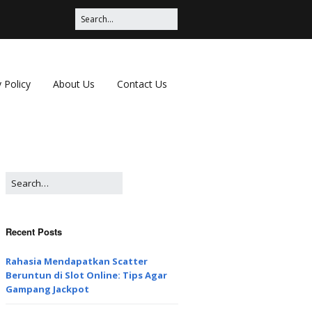
 Policy
About Us
Contact Us
Recent Posts
Rahasia Mendapatkan Scatter
Beruntun di Slot Online: Tips Agar
Gampang Jackpot