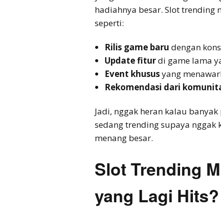
hadiahnya besar. Slot trending 
seperti:
Rilis game baru
dengan konse
Update fitur
di game lama ya
Event khusus
yang menawark
Rekomendasi dari komunit
Jadi, nggak heran kalau banya
sedang trending supaya nggak 
menang besar.
Slot Trending M
yang Lagi Hits?