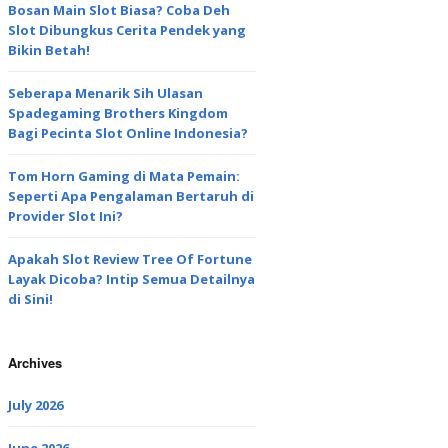
Bosan Main Slot Biasa? Coba Deh
Slot Dibungkus Cerita Pendek yang
Bikin Betah!
Seberapa Menarik Sih Ulasan
Spadegaming Brothers Kingdom
Bagi Pecinta Slot Online Indonesia?
Tom Horn Gaming di Mata Pemain:
Seperti Apa Pengalaman Bertaruh di
Provider Slot Ini?
Apakah Slot Review Tree Of Fortune
Layak Dicoba? Intip Semua Detailnya
di Sini!
Archives
July 2026