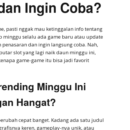
dan Ingin Coba?
e, pasti nggak mau ketinggalan info tentang
ap minggu selalu ada game baru atau update
 penasaran dan ingin langsung coba. Nah,
eputar slot yang lagi naik daun minggu ini,
 kenapa game-game itu bisa jadi favorit
rending Minggu Ini
gan Hangat?
 berubah cepat banget. Kadang ada satu judul
grafisnya keren, gameplay-nya unik, atau