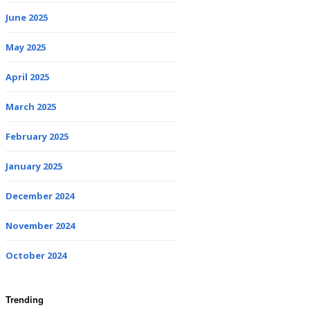
June 2025
May 2025
April 2025
March 2025
February 2025
January 2025
December 2024
November 2024
October 2024
Trending