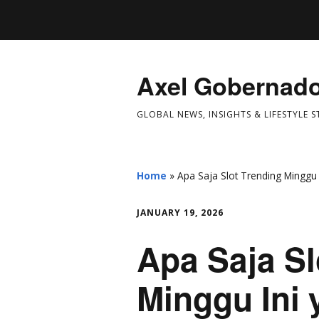
Axel Gobernad
GLOBAL NEWS, INSIGHTS & LIFESTYLE S
Home
»
Apa Saja Slot Trending Minggu
JANUARY 19, 2026
Apa Saja Sl
Minggu Ini