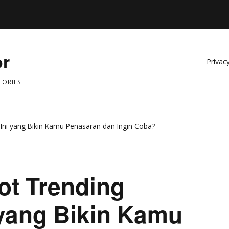
or
Privacy
TORIES
 Ini yang Bikin Kamu Penasaran dan Ingin Coba?
ot Trending
 yang Bikin Kamu