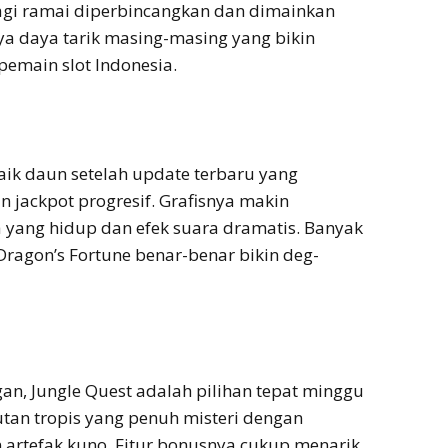
 lagi ramai diperbincangkan dan dimainkan
a daya tarik masing-masing yang bikin
 pemain slot Indonesia.
naik daun setelah update terbaru yang
 jackpot progresif. Grafisnya makin
yang hidup dan efek suara dramatis. Banyak
Dragon’s Fortune benar-benar bikin deg-
n, Jungle Quest adalah pilihan tepat minggu
utan tropis yang penuh misteri dengan
n artefak kuno. Fitur bonusnya cukup menarik,