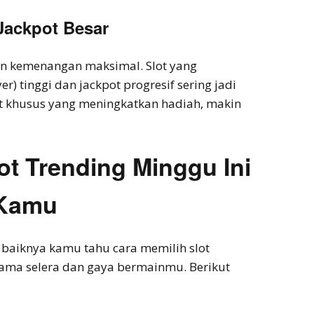
Jackpot Besar
n kemenangan maksimal. Slot yang
r) tinggi dan jackpot progresif sering jadi
nt khusus yang meningkatkan hadiah, makin
ot Trending Minggu Ini
 Kamu
a baiknya kamu tahu cara memilih slot
ama selera dan gaya bermainmu. Berikut