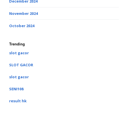
December 2024
November 2024
October 2024
Trending
slot gacor
SLOT GACOR
slot gacor
SENI108
result hk