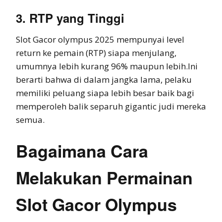
3. RTP yang Tinggi
Slot Gacor olympus 2025 mempunyai level
return ke pemain (RTP) siapa menjulang,
umumnya lebih kurang 96% maupun lebih.Ini
berarti bahwa di dalam jangka lama, pelaku
memiliki peluang siapa lebih besar baik bagi
memperoleh balik separuh gigantic judi mereka
semua.
Bagaimana Cara
Melakukan Permainan
Slot Gacor Olympus