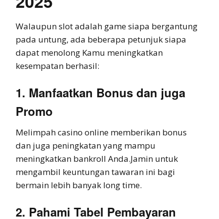
2025
Walaupun slot adalah game siapa bergantung
pada untung, ada beberapa petunjuk siapa
dapat menolong Kamu meningkatkan
kesempatan berhasil:
1. Manfaatkan Bonus dan juga
Promo
Melimpah casino online memberikan bonus
dan juga peningkatan yang mampu
meningkatkan bankroll Anda.Jamin untuk
mengambil keuntungan tawaran ini bagi
bermain lebih banyak long time.
2. Pahami Tabel Pembayaran