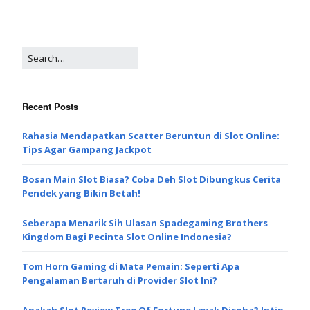
Recent Posts
Rahasia Mendapatkan Scatter Beruntun di Slot Online:
Tips Agar Gampang Jackpot
Bosan Main Slot Biasa? Coba Deh Slot Dibungkus Cerita
Pendek yang Bikin Betah!
Seberapa Menarik Sih Ulasan Spadegaming Brothers
Kingdom Bagi Pecinta Slot Online Indonesia?
Tom Horn Gaming di Mata Pemain: Seperti Apa
Pengalaman Bertaruh di Provider Slot Ini?
Apakah Slot Review Tree Of Fortune Layak Dicoba? Intip