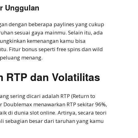
ur Unggulan
gan dengan beberapa paylines yang cukup
aruhan sesuai gaya mainmu. Selain itu, ada
ungkinkan kemenangan kamu bisa
u. Fitur bonus seperti free spins dan wild
 peluang menang.
 RTP dan Volatilitas
yang sering dicari adalah RTP (Return to
ptor Doublemax menawarkan RTP sekitar 96%,
 di dunia slot online. Artinya, secara teori
i sebagian besar dari taruhan yang kamu