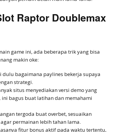
 Slot Raptor Doublemax
main game ini, ada beberapa trik yang bisa
nang makin oke:
i dulu bagaimana paylines bekerja supaya
ngan strategi.
nyak situs menyediakan versi demo yang
 ini bagus buat latihan dan memahami
angan tergoda buat overbet, sesuaikan
gar permainan lebih tahan lama.
asanya fitur bonus aktif pada waktu tertentu,