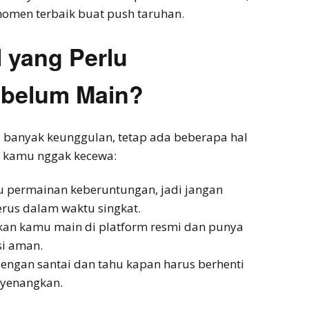
momen terbaik buat push taruhan.
 yang Perlu
ebelum Main?
banyak keunggulan, tetap ada beberapa hal
a kamu nggak kecewa:
tu permainan keberuntungan, jadi jangan
rus dalam waktu singkat.
kan kamu main di platform resmi dan punya
si aman.
engan santai dan tahu kapan harus berhenti
nyenangkan.