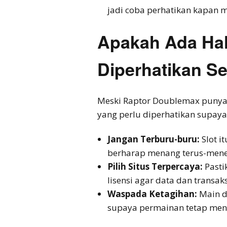
jadi coba perhatikan kapan 
Apakah Ada Hal
Diperhatikan S
Meski Raptor Doublemax punya 
yang perlu diperhatikan supay
Jangan Terburu-buru:
Slot i
berharap menang terus-mene
Pilih Situs Terpercaya:
Pasti
lisensi agar data dan transak
Waspada Ketagihan:
Main d
supaya permainan tetap me