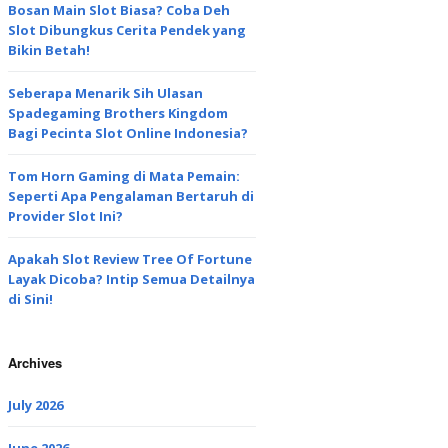
Bosan Main Slot Biasa? Coba Deh
Slot Dibungkus Cerita Pendek yang
Bikin Betah!
Seberapa Menarik Sih Ulasan
Spadegaming Brothers Kingdom
Bagi Pecinta Slot Online Indonesia?
Tom Horn Gaming di Mata Pemain:
Seperti Apa Pengalaman Bertaruh di
Provider Slot Ini?
Apakah Slot Review Tree Of Fortune
Layak Dicoba? Intip Semua Detailnya
di Sini!
Archives
July 2026