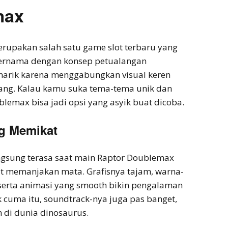
max
upakan salah satu game slot terbaru yang
ternama dengan konsep petualangan
narik karena menggabungkan visual keren
ng. Kalau kamu suka tema-tema unik dan
lemax bisa jadi opsi yang asyik buat dicoba.
ng Memikat
angsung terasa saat main Raptor Doublemax
t memanjakan mata. Grafisnya tajam, warna-
, serta animasi yang smooth bikin pengalaman
k cuma itu, soundtrack-nya juga pas banget,
di dunia dinosaurus.