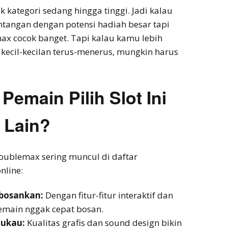
k kategori sedang hingga tinggi. Jadi kalau
ntangan dengan potensi hadiah besar tapi
max cocok banget. Tapi kalau kamu lebih
kecil-kecilan terus-menerus, mungkin harus
emain Pilih Slot Ini
 Lain?
oublemax sering muncul di daftar
nline:
bosankan:
Dengan fitur-fitur interaktif dan
main nggak cepat bosan.
mukau:
Kualitas grafis dan sound design bikin