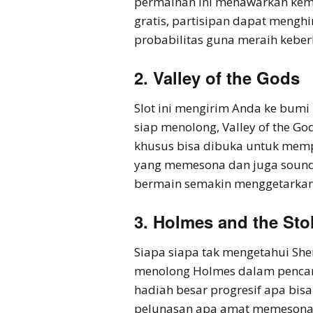
permainan ini menawarkan kem
gratis, partisipan dapat meng
probabilitas guna meraih keber
2. Valley of the Gods
Slot ini mengirim Anda ke bumi 
siap menolong, Valley of the Go
khusus bisa dibuka untuk mempe
yang memesona dan juga soundt
bermain semakin menggetarkan
3. Holmes and the Sto
Siapa siapa tak mengetahui Sher
menolong Holmes dalam pencari
hadiah besar progresif apa bisa
pelunasan apa amat memesona.