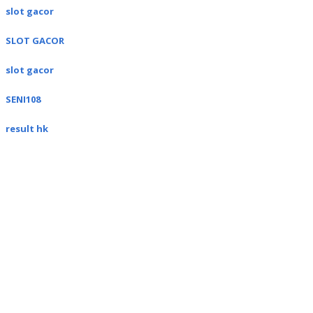
slot gacor
SLOT GACOR
slot gacor
SENI108
result hk