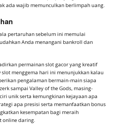
ak ada wajib memunculkan berlimpah uang.
uhan
la pertaruhan sebelum ini memulai
udahkan Anda menangani bankroll dan
dirkan permainan slot gacor yang kreatif
w slot menggema hari ini menunjukkan kalau
berikan pengalaman bermain-main siapa
erk sampai Valley of the Gods, masing-
ciri unik serta kemungkinan kejayaan apa
rategi apa presisi serta memanfaatkan bonus
ngkatkan kesempatan bagi meraih
online daring.