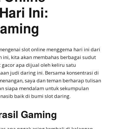
ari Ini:
Gaming
mengenai slot online menggema hari ini dari
n ini, kita akan membahas berbagai sudut
acor apa dijual oleh keliru satu
an judi daring ini. Bersama konsentrasi di
kemenangan, saya dan teman berharap tulisan
an siapa mendalam untuk sekumpulan
sib baik di bumi slot daring.
asil Gaming
tas apa nggak asing kembali di kalangan