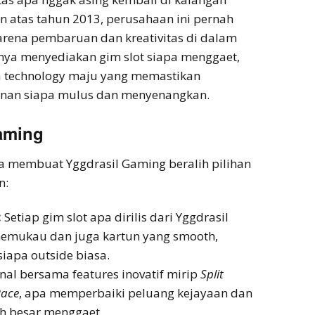
kan atas tahun 2013, perusahaan ini pernah
arena pembaruan dan kreativitas di dalam
nya menyediakan gim slot siapa menggaet,
a technology maju yang memastikan
nan siapa mulus dan menyenangkan.
aming
 membuat Yggdrasil Gaming beralih pilihan
n:
:
Setiap gim slot apa dirilis dari Yggdrasil
memukau dan juga kartun yang smooth,
siapa outside biasa.
nal bersama features inovatif mirip
Split
Race
, apa memperbaiki peluang kejayaan dan
h besar menggaet.