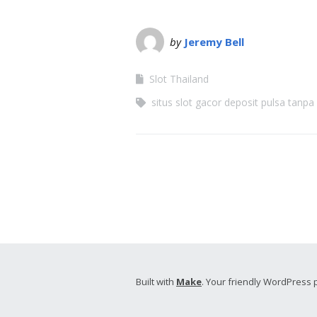
by
Jeremy Bell
Slot Thailand
situs slot gacor deposit pulsa tanp
Built with
Make
. Your friendly WordPress 