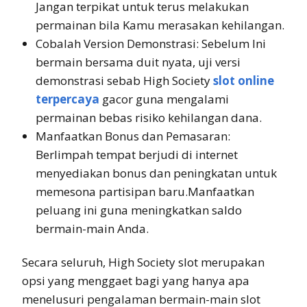
Jangan terpikat untuk terus melakukan
permainan bila Kamu merasakan kehilangan.
Cobalah Version Demonstrasi: Sebelum Ini
bermain bersama duit nyata, uji versi
demonstrasi sebab High Society
slot online
terpercaya
gacor guna mengalami
permainan bebas risiko kehilangan dana.
Manfaatkan Bonus dan Pemasaran:
Berlimpah tempat berjudi di internet
menyediakan bonus dan peningkatan untuk
memesona partisipan baru.Manfaatkan
peluang ini guna meningkatkan saldo
bermain-main Anda.
Secara seluruh, High Society slot merupakan
opsi yang menggaet bagi yang hanya apa
menelusuri pengalaman bermain-main slot