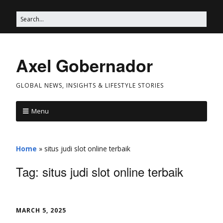
Axel Gobernador
GLOBAL NEWS, INSIGHTS & LIFESTYLE STORIES
Menu
Home
»
situs judi slot online terbaik
Tag:
situs judi slot online terbaik
MARCH 5, 2025