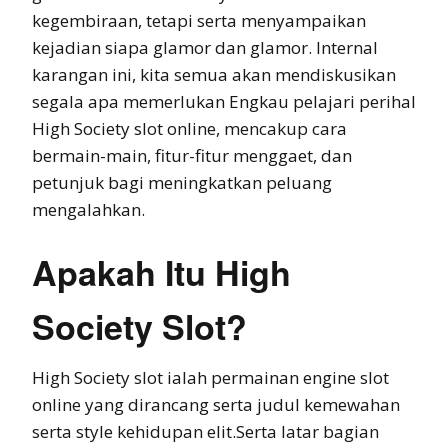
kegembiraan, tetapi serta menyampaikan
kejadian siapa glamor dan glamor. Internal
karangan ini, kita semua akan mendiskusikan
segala apa memerlukan Engkau pelajari perihal
High Society slot online, mencakup cara
bermain-main, fitur-fitur menggaet, dan
petunjuk bagi meningkatkan peluang
mengalahkan.
Apakah Itu High
Society Slot?
High Society slot ialah permainan engine slot
online yang dirancang serta judul kemewahan
serta style kehidupan elit.Serta latar bagian