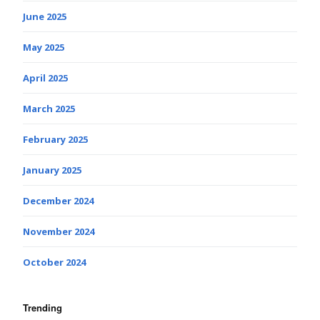
June 2025
May 2025
April 2025
March 2025
February 2025
January 2025
December 2024
November 2024
October 2024
Trending