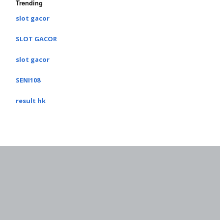
Trending
slot gacor
SLOT GACOR
slot gacor
SENI108
result hk
Built with
Make
. Your friendly WordPress page builder theme.