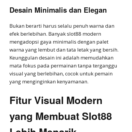
Desain Minimalis dan Elegan
Bukan berarti harus selalu penuh warna dan
efek berlebihan. Banyak slot88 modern
mengadopsi gaya minimalis dengan palet
warna yang lembut dan tata letak yang bersih.
Keunggulan desain ini adalah memudahkan
mata fokus pada permainan tanpa terganggu
visual yang berlebihan, cocok untuk pemain
yang menginginkan kenyamanan.
Fitur Visual Modern
yang Membuat Slot88
Lebih Menarik