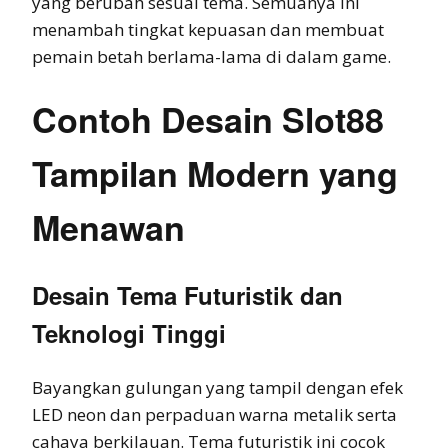
yang berubah sesuai tema. Semuanya ini
menambah tingkat kepuasan dan membuat
pemain betah berlama-lama di dalam game.
Contoh Desain Slot88
Tampilan Modern yang
Menawan
Desain Tema Futuristik dan
Teknologi Tinggi
Bayangkan gulungan yang tampil dengan efek
LED neon dan perpaduan warna metalik serta
cahaya berkilauan. Tema futuristik ini cocok