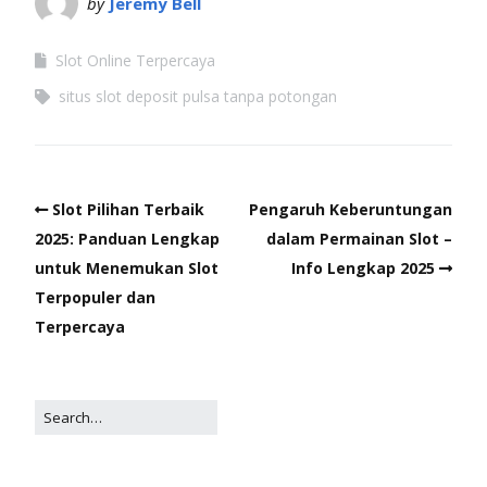
by
Jeremy Bell
Slot Online Terpercaya
situs slot deposit pulsa tanpa potongan
Slot Pilihan Terbaik
Pengaruh Keberuntungan
2025: Panduan Lengkap
dalam Permainan Slot –
untuk Menemukan Slot
Info Lengkap 2025
Terpopuler dan
Terpercaya