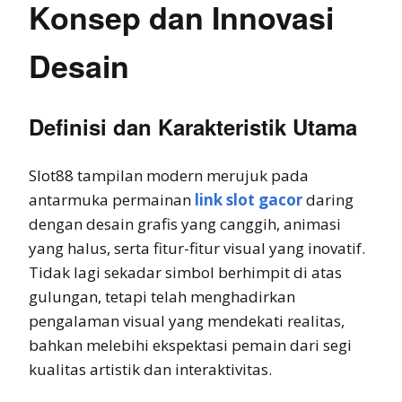
Konsep dan Innovasi
Desain
Definisi dan Karakteristik Utama
Slot88 tampilan modern merujuk pada
antarmuka permainan
link slot gacor
daring
dengan desain grafis yang canggih, animasi
yang halus, serta fitur-fitur visual yang inovatif.
Tidak lagi sekadar simbol berhimpit di atas
gulungan, tetapi telah menghadirkan
pengalaman visual yang mendekati realitas,
bahkan melebihi ekspektasi pemain dari segi
kualitas artistik dan interaktivitas.