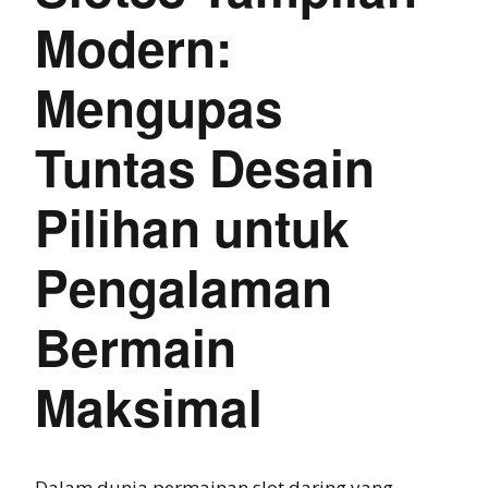
Modern:
Mengupas
Tuntas Desain
Pilihan untuk
Pengalaman
Bermain
Maksimal
Dalam dunia permainan slot daring yang