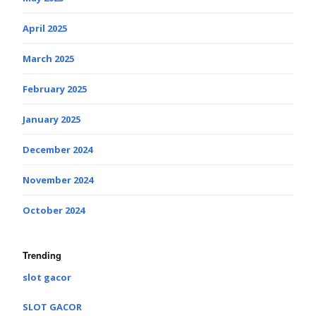
April 2025
March 2025
February 2025
January 2025
December 2024
November 2024
October 2024
Trending
slot gacor
SLOT GACOR