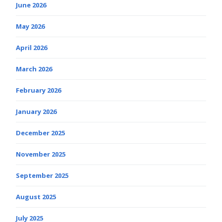
June 2026
May 2026
April 2026
March 2026
February 2026
January 2026
December 2025
November 2025
September 2025
August 2025
July 2025