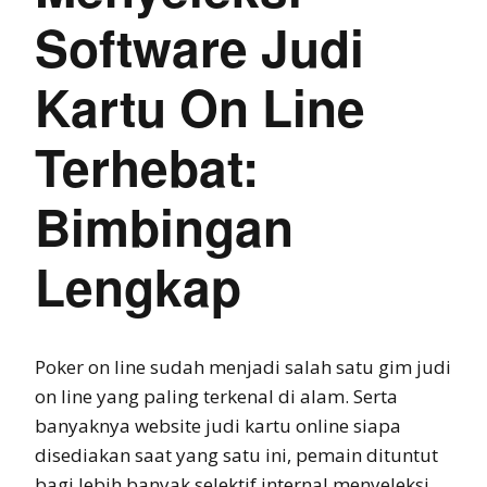
Software Judi
Kartu On Line
Terhebat:
Bimbingan
Lengkap
Poker on line sudah menjadi salah satu gim judi
on line yang paling terkenal di alam. Serta
banyaknya website judi kartu online siapa
disediakan saat yang satu ini, pemain dituntut
bagi lebih banyak selektif internal menyeleksi