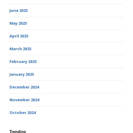
June 2025
May 2025
April 2025
March 2025
February 2025
January 2025
December 2024
November 2024
October 2024
Trending