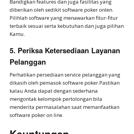
Bandigkan features dan juga fasilitas yang
diberikan oleh sedikit software poker onlen.
Pilihlah software yang menawarkan fitur-fitur
terbaik sesuai serta kebutuhan dan juga pilihan
Kamu.
5. Periksa Ketersediaan Layanan
Pelanggan
Perhatikan persediaan service pelanggan yang
dikasih oleh pemasok software poker.Pastikan
kalau Anda dapat dengan sederhana
mengontak kelompok pertolongan bila
menderita permasalahan saat memanfaatkan
software poker on line.
Keuntungan