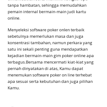
tanpa hambatan, sehingga memudahkan
pemain internal bermain-main judi kartu
online.
Menyeleksi software poker onlen terbaik
sebetulnya memerlukan masa dan juga
konsentrasi tambahan, namun perkara yang
satu ini sekali penting guna mendapatkan
kejadian bermain-main gim poker online apa
terbagus.Bersama mencermati kiat-kiat yang
pernah dinyatakan di atas, Kamu dapat
menemukan software poker on line terhebat
apa sesuai serta kebutuhan dan juga pilihan
Kamu.