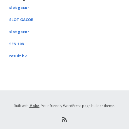
slot gacor
SLOT GACOR
slot gacor
SENI108
result hk
Built with
Make
. Your friendly WordPress page builder theme.