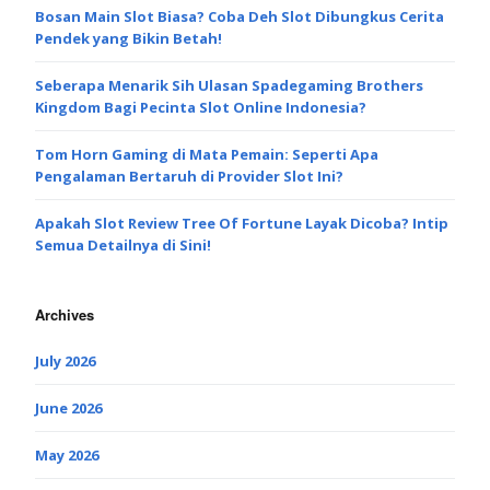
Bosan Main Slot Biasa? Coba Deh Slot Dibungkus Cerita
Pendek yang Bikin Betah!
Seberapa Menarik Sih Ulasan Spadegaming Brothers
Kingdom Bagi Pecinta Slot Online Indonesia?
Tom Horn Gaming di Mata Pemain: Seperti Apa
Pengalaman Bertaruh di Provider Slot Ini?
Apakah Slot Review Tree Of Fortune Layak Dicoba? Intip
Semua Detailnya di Sini!
Archives
July 2026
June 2026
May 2026