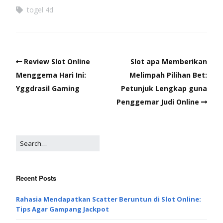
togel 4d
Review Slot Online
Slot apa Memberikan
Menggema Hari Ini:
Melimpah Pilihan Bet:
Yggdrasil Gaming
Petunjuk Lengkap guna
Penggemar Judi Online
Recent Posts
Rahasia Mendapatkan Scatter Beruntun di Slot Online:
Tips Agar Gampang Jackpot