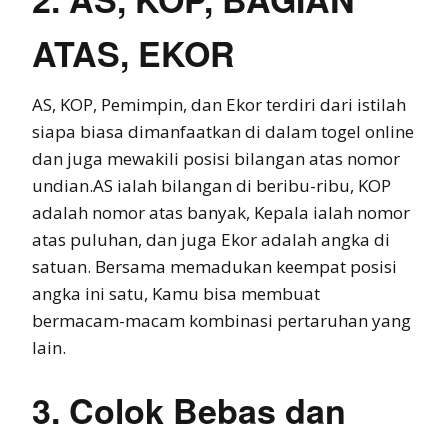
ATAS, EKOR
AS, KOP, Pemimpin, dan Ekor terdiri dari istilah
siapa biasa dimanfaatkan di dalam togel online
dan juga mewakili posisi bilangan atas nomor
undian.AS ialah bilangan di beribu-ribu, KOP
adalah nomor atas banyak, Kepala ialah nomor
atas puluhan, dan juga Ekor adalah angka di
satuan. Bersama memadukan keempat posisi
angka ini satu, Kamu bisa membuat
bermacam-macam kombinasi pertaruhan yang
lain.
3. Colok Bebas dan