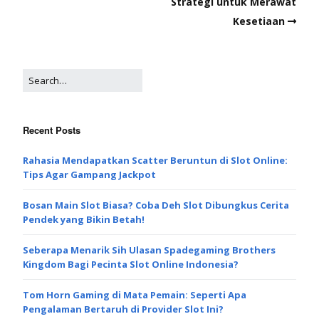
Strategi untuk Merawat
Kesetiaan
Recent Posts
Rahasia Mendapatkan Scatter Beruntun di Slot Online:
Tips Agar Gampang Jackpot
Bosan Main Slot Biasa? Coba Deh Slot Dibungkus Cerita
Pendek yang Bikin Betah!
Seberapa Menarik Sih Ulasan Spadegaming Brothers
Kingdom Bagi Pecinta Slot Online Indonesia?
Tom Horn Gaming di Mata Pemain: Seperti Apa
Pengalaman Bertaruh di Provider Slot Ini?