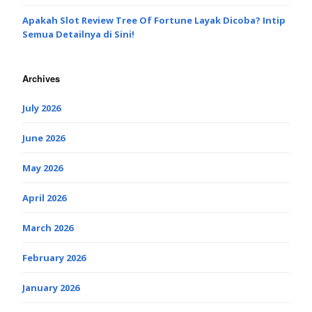
Apakah Slot Review Tree Of Fortune Layak Dicoba? Intip
Semua Detailnya di Sini!
Archives
July 2026
June 2026
May 2026
April 2026
March 2026
February 2026
January 2026