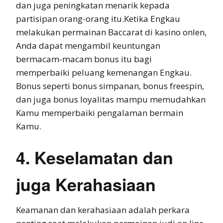
dan juga peningkatan menarik kepada
partisipan orang-orang itu.Ketika Engkau
melakukan permainan Baccarat di kasino onlen,
Anda dapat mengambil keuntungan
bermacam-macam bonus itu bagi
memperbaiki peluang kemenangan Engkau.
Bonus seperti bonus simpanan, bonus freespin,
dan juga bonus loyalitas mampu memudahkan
Kamu memperbaiki pengalaman bermain
Kamu.
4. Keselamatan dan
juga Kerahasiaan
Keamanan dan kerahasiaan adalah perkara