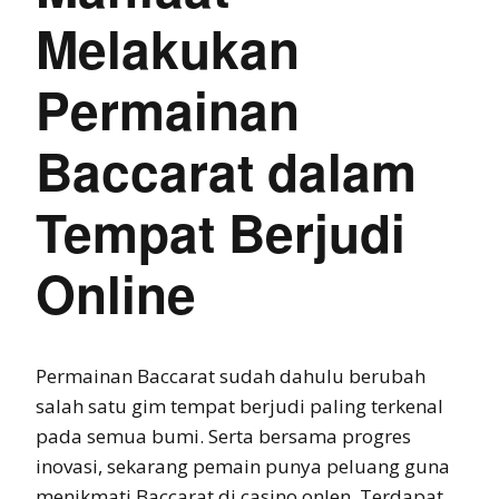
Melakukan
Permainan
Baccarat dalam
Tempat Berjudi
Online
Permainan Baccarat sudah dahulu berubah
salah satu gim tempat berjudi paling terkenal
pada semua bumi. Serta bersama progres
inovasi, sekarang pemain punya peluang guna
menikmati Baccarat di casino onlen. Terdapat