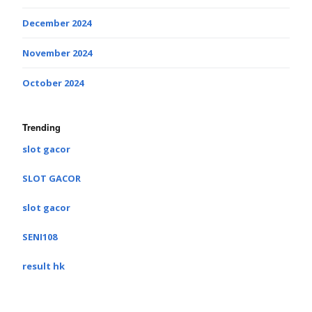
December 2024
November 2024
October 2024
Trending
slot gacor
SLOT GACOR
slot gacor
SENI108
result hk